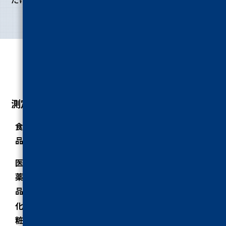
製品仕様
SPECIFICATION
測定対象物
ゼリー、コンニャク、豆腐、かまぼこ、菓子、ソー
食
セージ、チーズ、ヨーグルト、米、果物、野菜
品
etc.
医
薬
錠剤、カプセル、注射器、注射針 etc.
品
化
粧
口紅、ファンデーション、石鹸 etc.