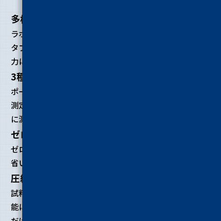
多様な環境で活躍する簡易・可搬モデル
ラボや工場、船舶上など、タフな環境でも活躍するポー
タブルモデル。スタンドアローンで現場の品質管理を協
力にサポートします。
お問い
3種のモードで規格試験を網羅
合わせ
ポータブルモデルながら進入距離・荷重制御・破断強度
測定の3モードを搭載。簡単な操作で試料の硬度を正確
に測定。
ゼロ調不要
ゼロ点の自動検知機能により、煩雑なゼロ点補正操作を
省いたスムーズな測定を実現します。
圧縮専用機
試料の圧縮に特化し、簡便な操作で硬さ／破断測定を可
能にしたレオテックスは、どなたでも簡単にご使用いた
だけます。