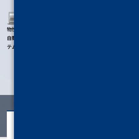
物性データー
シールテスタ
総合物性測定装置
自動解析シス
ー
レオメーター
テム
製品情報を詳しく見る
お問い合わせ
CONTACT