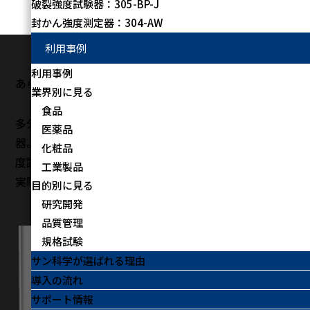
破裂強度試験器：305-BP-J
トップページ
製品情報
レオテックス：SD-700Ⅱ
封かん強度測定器：304-AW
利用事例
利用事例
あらゆる現場で活躍する
コンパクト物性測定器
業界別に見る
食品
多分野の品質管理や規格試験に対応する圧縮専用測定
医薬品
器。にかわ及びゼラチンJIS規格や日本薬局方ゼリー強
化粧品
度試験にも対応し、持ち運びやすい設計と簡単操作で、
工業製品
実験室から現場まで幅広く活躍します。
目的別に見る
研究開発
品質管理
規格試験
サン科学が選ばれる理由
導入の流れ
サポート情報