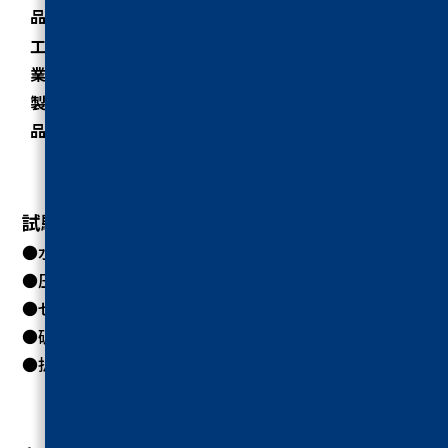
品
工
業
ゴム、包装材料、接着剤、チューブ etc.
製
品
試験項目
●
水産練り製品JAS規格
●
圧縮強度試験
●
ゼリー強度試験
●
破断・破砕強度試験
●
折れ曲げ試験