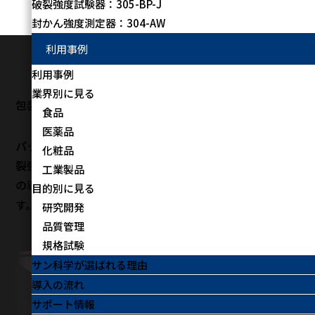
破裂強度試験器：305-BP-J
トップページ
製品情報
破裂強度試験器：305-BP-J
封かん強度測定器：304-AW
利用事例
利用事例
業界別に見る
包装容器耐圧試験専用試験器
食品
医薬品
パッケージに内圧をかけ、破裂に至る圧力を試験する破
化粧品
お問い
裂強度の専用試験器。1978年から現場で活躍する信頼
工業製品
合わせ
の導入実績でパッケージ耐圧性を数値で確実にとらえま
目的別に見る
す。
研究開発
品質管理
規格試験
サン科学が選ばれる理由
導入の流れ
サポート情報