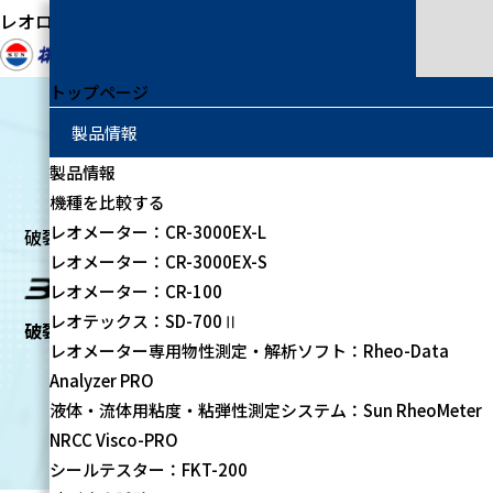
レオロジー測定装置の専門メーカー
トップページ
製品情報
製品情報
機種を比較する
レオメーター：CR-3000EX-L
破裂強度試験器
レオメーター：CR-3000EX-S
レオメーター：CR-100
レオテックス：SD-700Ⅱ
破裂強度試験器：305-BP-J
レオメーター専用物性測定・解析ソフト：Rheo-Data
Analyzer PRO
液体・流体用粘度・粘弾性測定システム：Sun RheoMeter
NRCC Visco-PRO
シールテスター：FKT-200