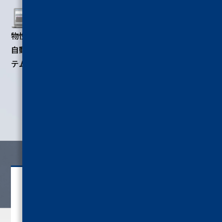
物性データー
シールテスタ
総合物性測定装置
自動解析シス
ー
レオメーター
テム
製品情報を詳しく見る
お問い合わせ
CONTACT
03-3425-2551