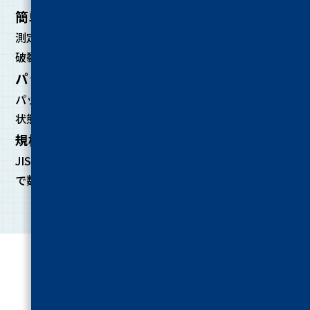
簡単操作で誰でも測定可能
測定は針を差し込みバルブをひねるだけ。誰でも簡単に
破裂強度試験が実施できます。
パッケージの耐圧を数値で判定
パッケージの耐久性を数値で評価。破裂後のサンプルの
状態から容器の弱点も把握できます。
規格試験での活躍実績
JIS Z 0238:1998-8の標準規格を採用。長年の採用実績
で数多くのユーザー様にご愛用いただいております。
製品仕様
SPECIFICATION